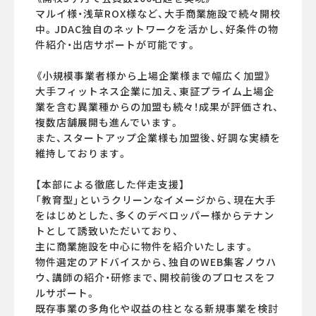
マルイ様・浅草ROX様など、大手商業施設で続々開校
中。JDAC独自のネットワークを活かし、好条件の物
件紹介・出店サポートが可能です。
《小規模事業者様から上場企業様まで幅広く加盟》
大手フィットネス企業に加え、東証プライム上場企
業を含む異業種からの加盟も続々！成果が評価され、
複数店舗展開も進んでいます。
また、スタートアップ企業様も加盟後、好調な実績を
維持しております。
【本部による徹底した伴走支援】
「教育型」というクリーンなイメージから、現在大手
をはじめとした、多くのデベロッパー様からテナン
トとして誘致いただいており、
主に商業施設を中心に物件を紹介いたします。
物件選定のアドバイスから、独自のWEB集客ノウハ
ウ、講師の紹介・研修まで、開校前後のプロセスをフ
ルサポート。
既存事業の多角化や収益の柱となる新規事業を検討