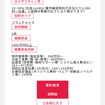
ロイヤリティ / 月
15~20%（別途JASRAC著作権使用料が月当たり3,300
円〜必要。※金額は教室の広さにより異なります）
契約タイプ
フランチャイズ
契約期間
5年
開業資金
1001万円以上
開業資金内訳
物件取得費（保証金等）： 200万円〜
内装工事費（鏡・床・壁等）：400万円〜
加盟金（研修費・開校サポート費・システム導入費含む）：
352〜472万円
初回広告宣伝費（3か月分）：100〜150万円
必要指定備品（オリジナル教材・ウェア・体験会ノベルテ
ィ等）：10万円
資料請求
説明会
お気に入り