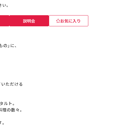
さい。
説明会
お気に入り
もの」に、
ていただける
タルト。
料理の数々。
す。