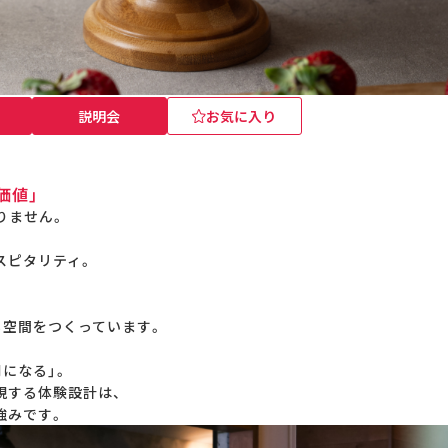
説明会
お気に入り
価値」
りません。
スピタリティ。
る空間をつくっています。
別になる」。
現する体験設計は、
強みです。