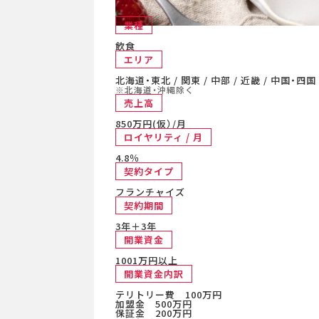
業種
飲食
エリア
北海道・東北 / 関東 / 中部 / 近畿 / 中国・四国
※北海道・沖縄除く
売上高
850万円(仮）/月
ロイヤリティ / 月
4.8％
契約タイプ
フランチャイズ
契約期間
3年＋3年
開業資金
1001万円以上
開業資金内訳
テリトリー費 100万円
加盟金 500万円
保証金 200万円