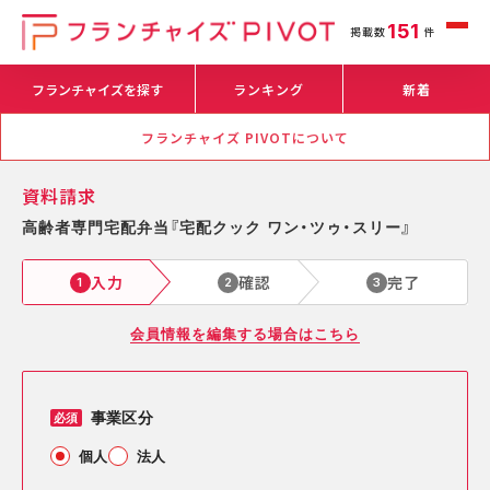
151
掲載数
件
フランチャイズを探す
ランキング
新着
フランチャイズ PIVOTについて
資料請求
高齢者専門宅配弁当『宅配クック ワン・ツゥ・スリー』
入力
確認
完了
1
2
3
会員情報を編集する場合はこちら
事業区分
必須
個人
法人