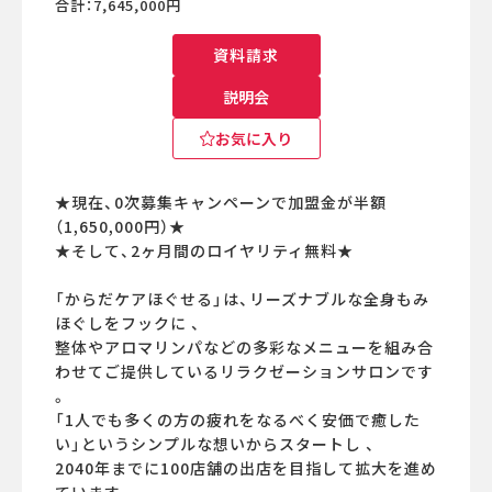
合計：7,645,000円
資料請求
説明会
お気に入り
★現在、0次募集キャンペーンで加盟金が半額
（1,650,000円）★
★そして、2ヶ月間のロイヤリティ無料★
「からだケアほぐせる」は、リーズナブルな全身もみ
ほぐしをフックに 、
整体やアロマリンパなどの多彩なメニューを組み合
わせてご提供しているリラクゼーションサロンです
。
「1人でも多くの方の疲れをなるべく安価で癒した
い」というシンプルな想いからスタートし 、
2040年までに100店舗の出店を目指して拡大を進め