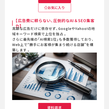
お気に入り
【広告費に頼らない、圧倒的なAI＆SEO集客
力】
高額な広告だけに依存せず、GoogleやYahoo!の地
域キーワード検索で上位を独占 。
さらに最先端の「AI検索1位」も多数獲得しており、
Web上で“勝手にお客様が集まり続ける店舗”を構
築します 。
資料請求