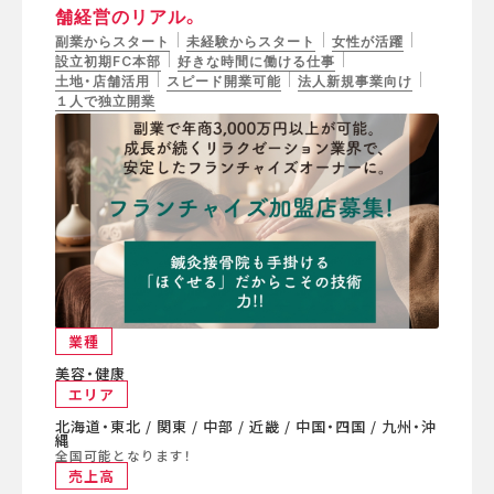
舗経営のリアル。
副業からスタート
未経験からスタート
女性が活躍
設立初期FC本部
好きな時間に働ける仕事
土地・店舗活用
スピード開業可能
法人新規事業向け
１人で独立開業
業種
美容・健康
エリア
北海道・東北 / 関東 / 中部 / 近畿 / 中国・四国 / 九州・沖
縄
全国可能となります！
売上高