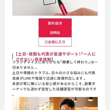
資料請求
説明会
お気に入り
【土日・夜間も代表が直通サポート！「一人に
させない」伴走体制】
フランチャイズにありがちな「開業して終わり」は一
切ありません 。
土日や夜間のトラブル、日々の小さな悩みにも代表
自身がLINEや電話で迅速に直接対応します 。
本部が常に隣にいる安心感があるからこそ、副業オ
ーナーでも迷わず安定した店舗運営が可能なのです
。