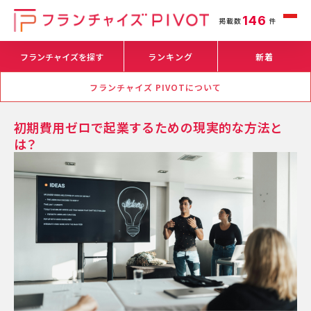
146
掲載数
件
フランチャイズを探す
ランキング
新着
フランチャイズ PIVOTについて
初期費用ゼロで起業するための現実的な方法と
は？