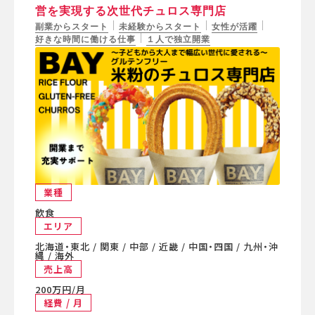
営を実現する次世代チュロス専門店
副業からスタート
未経験からスタート
女性が活躍
好きな時間に働ける仕事
１人で独立開業
業種
飲食
エリア
北海道・東北 / 関東 / 中部 / 近畿 / 中国・四国 / 九州・沖
縄 / 海外
売上高
200万円/月
経費 / 月